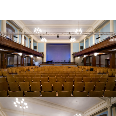
Région
Montréal, Québec
Type
Éducation
Institutionnel
Client
Centre de services scolaire de Montréal
Année
2009
Contact
Éric Stein
514 393-9490 / 228
Équipe
Julia Gersovitz O.C.
Rosanne Moss
Giovanni (John) Diodati
Éric Stein