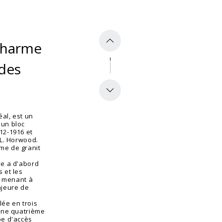
charme
 des
al, est un
 un bloc
12-1916 et
.L. Horwood.
me de granit
le a d'abord
 et les
c, menant à
ajeure de
lée en trois
'une quatrième
pe d'accès