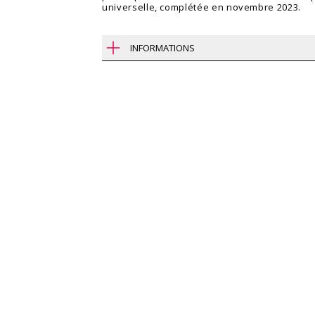
universelle, complétée en novembre 2023.
INFORMATIONS
Région
Contact
Montréal, Québec
Lena Buchinge
514 393-9490 /
Type
Secteur public
Gouvernements &
Équipe
municipalités
Julia Gersovitz
Giovanni (John
Client
Lena Buchinge
Services publics et
Tannaz Tabat
Approvisionnement Canada
Chloe Blumer
Morgan Mathe
Année
Andres Herrer
2023
Crédit photo
Vincent Brillan
Consortium