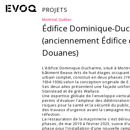
PROJETS
Montréal, Québec
Édifice Dominique-Du
(anciennement Édifice
Douanes)
L'édifice Dominique-Ducharme, situé à Montré
bâtiment Beaux-Arts de huit étages occupant
urbain complet, construit en deux phases (19
1934-1936) selon la conception originale de E
Ses deux ailes présentent une façade unifor
Stanstead et de grès Wallace.
Une expertise globale de l'enveloppe vertica
permis d'évaluer l'ampleur des détériorations
risques pour la santé et la sécurité du publi
des travaux d'urgence avant la campagne m
réfection.
La restauration de la maçonnerie s'est dérou
phases, de mai 2019 à février 2023, suivie d
phase pour l'installation d'une nouvelle ram