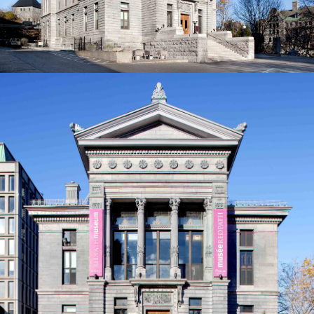
Équipe
Julia Gersovitz O.C.
Rosanne Moss
Matteo Cendamo
Giovanni (John) Diodati