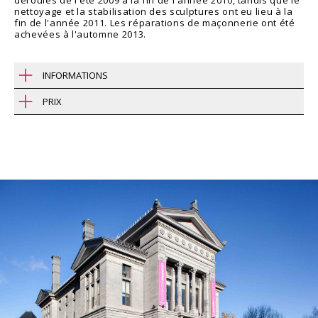
déroulés de l'été 2009 à la fin de l'année 2010, tandis que le
nettoyage et la stabilisation des sculptures ont eu lieu à la
fin de l'année 2011. Les réparations de maçonnerie ont été
achevées à l'automne 2013.
INFORMATIONS
PRIX
Région
Montréal, Québec
Award | Distinction
Décerné par
Date
Type
Éducation
Prix d’excellence pour la
Association
2011
Institutionnel
préservation d’un édifice
Canadienne
patrimonial
d’Experts-conseils
Client
en Patrimoine
Université McGill
(ACECP)
Année
2014
Contact
Éric Stein
514 393-9490 / 228