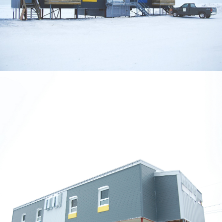
Contact
Sami Tannoury
514 393-9490 / 269
Équipe
Alain Fournier
Sami Tannoury