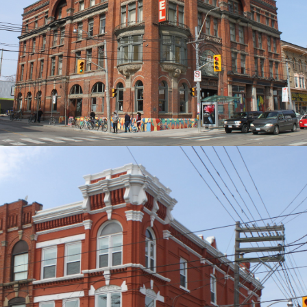
Contact
Dima Cook
647 723-2030 / 604
Équipe
Dima Cook
Reece Milton
Jennifer Ho