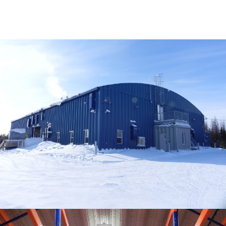
Région
Kuujjuaq, Nunavik
Type
Industriel
Santé
Client
Centre de Santé Tullatavik de l’Ungava
Année
2014
Contact
Éric Moutquin
514 393-9490 / 220
Équipe
Éric Moutquin
Sami Tannoury
Nadim Khoury