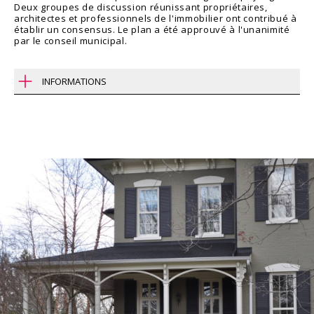
Deux groupes de discussion réunissant propriétaires,
architectes et professionnels de l'immobilier ont contribué à
établir un consensus. Le plan a été approuvé à l'unanimité
par le conseil municipal.
INFORMATIONS
Région
Oakville, Ontario
Type
Secteur public
Gouvernements & municipalités
Client
Ville de Oakville
Année
2015
Contact
Dima Cook
647 723-2030 / 604