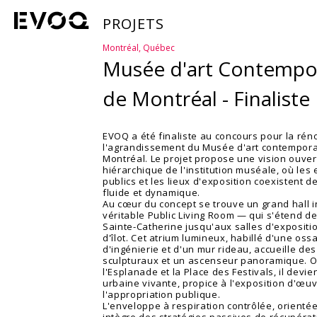
PROJETS
Montréal, Québec
Musée d'art Contempo
de Montréal - Finaliste
EVOQ a été finaliste au concours pour la rén
l'agrandissement du Musée d'art contempora
Montréal. Le projet propose une vision ouver
hiérarchique de l'institution muséale, où les
publics et les lieux d'exposition coexistent 
fluide et dynamique.
Au cœur du concept se trouve un grand hall i
véritable Public Living Room — qui s'étend de
Sainte-Catherine jusqu'aux salles d'expositi
d'îlot. Cet atrium lumineux, habillé d'une oss
d'ingénierie et d'un mur rideau, accueille des
sculpturaux et un ascenseur panoramique. O
l'Esplanade et la Place des Festivals, il devi
urbaine vivante, propice à l'exposition d'œuv
l'appropriation publique.
L'enveloppe à respiration contrôlée, orienté