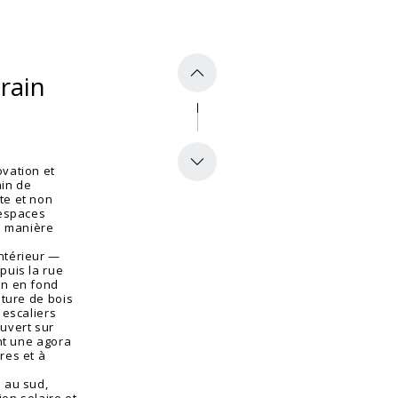
rain
ovation et
in de
te et non
 espaces
de manière
ntérieur —
puis la rue
on en fond
ature de bois
 escaliers
uvert sur
ent une agora
res et à
e au sud,