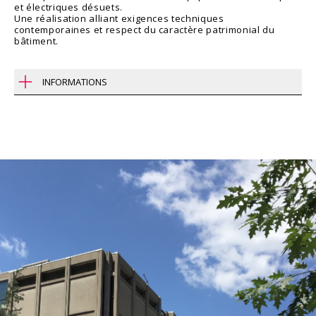
et électriques désuets.
Une réalisation alliant exigences techniques
contemporaines et respect du caractère patrimonial du
bâtiment.
INFORMATIONS
Région
Montréal, QC
Type
Éducation
Institutionnel
Client
Université McGill
Année
2021-2024
Contact
Lena Buchinger
514 393-9490 / 294