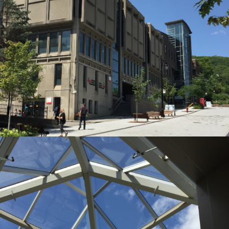
Équipe
Matteo Cendamo
Lise Desjardins
Camille Piché
David Lecour